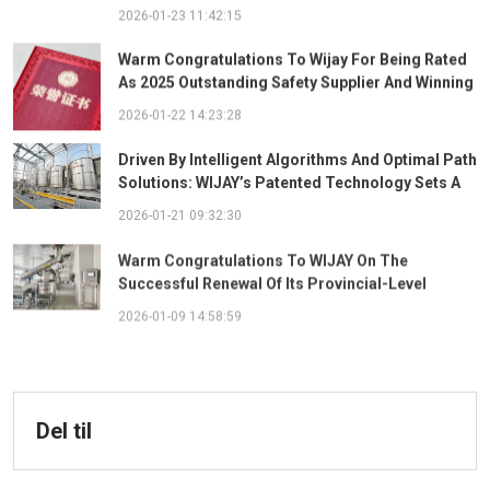
Ingredient System
2026-01-23 11:42:15
Warm Congratulations To Wijay For Being Rated
As 2025 Outstanding Safety Supplier And Winning
The "Best Practice Award For Safety Partnership"
2026-01-22 14:23:28
Driven By Intelligent Algorithms And Optimal Path
Solutions: WIJAY’s Patented Technology Sets A
New Benchmark For Pneumatic Conveying
2026-01-21 09:32:30
Warm Congratulations To WIJAY On The
Successful Renewal Of Its Provincial-Level
"Specialized, Sophisticated, Distinctive, And
2026-01-09 14:58:59
Innovative" Enterprise Qualification!
Del til