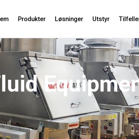
jem
Produkter
Løsninger
Utstyr
Tilfelle
luid Equipme