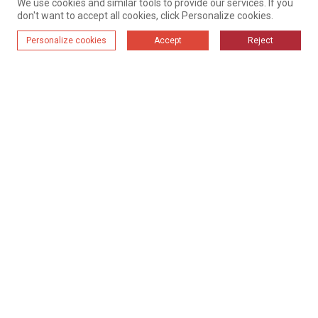
We use cookies and similar tools to provide our services. If you
don't want to accept all cookies, click Personalize cookies.
Personalize cookies
Accept
Reject
Hjem
Produkter
Løsninger
Utstyr
Tilfeller
Om Oss
Kontakt Oss