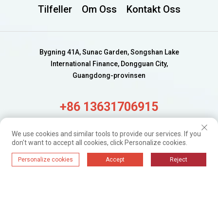
Tilfeller
Om Oss
Kontakt Oss
Bygning 41A, Sunac Garden, Songshan Lake
International Finance, Dongguan City,
Guangdong-provinsen
+86 13631706915
alisa@wijaygroup.com
We use cookies and similar tools to provide our services. If you
don't want to accept all cookies, click Personalize cookies.
Få ferske oppdateringer.
Personalize cookies
Accept
Reject
Bare abonner
WIJAY@ 2024. Alle rettigheter forbeholdt.
Personvernpolicy