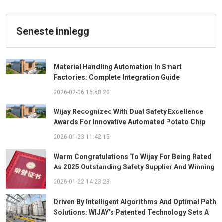
Seneste innlegg
Material Handling Automation In Smart
Factories: Complete Integration Guide
2026-02-06 16:58:20
Wijay Recognized With Dual Safety Excellence
Awards For Innovative Automated Potato Chip
Ingredient System
2026-01-23 11:42:15
Warm Congratulations To Wijay For Being Rated
As 2025 Outstanding Safety Supplier And Winning
The "Best Practice Award For Safety Partnership"
2026-01-22 14:23:28
Driven By Intelligent Algorithms And Optimal Path
Solutions: WIJAY’s Patented Technology Sets A
New Benchmark For Pneumatic Conveying